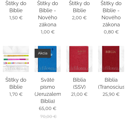
Štítky do
Štítky do
Štítky do
Štítky do
Biblie
Biblie -
Biblie
Biblie -
Nového
Nového
1,50
€
2,00
€
zákona
zákona
1,00
€
0,80
€
Akcia
Štítky do
Sväté
Biblia
Biblia
Biblie
písmo
(SSV)
(Tranoscius)
(Jeruzalemská
1,70
€
21,00
€
25,90
€
Biblia)
65,00
€
70,00
€