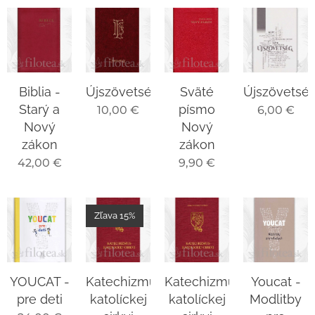
Biblia -
Újszövetség
Sväté
Újszövetsé
Starý a
písmo
10,00
€
6,00
€
Nový
Nový
zákon
zákon
42,00
€
9,90
€
Zľava 15%
YOUCAT -
Katechizmus
Katechizmus
Youcat -
pre deti
katolíckej
katolíckej
Modlitby