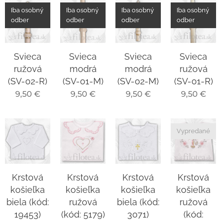
Iba osobný
Iba osobný
Iba osobný
Iba osobný
odber
odber
odber
odber
Svieca
Svieca
Svieca
Svieca
ružová
modrá
modrá
ružová
(SV-02-R)
(SV-01-M)
(SV-02-M)
(SV-01-R)
9,50
€
9,50
€
9,50
€
9,50
€
Vypredané
Krstová
Krstová
Krstová
Krstová
košieľka
košieľka
košieľka
košieľka
biela (kód:
ružová
biela (kód:
ružová
19453)
(kód: 5179)
3071)
(kód: