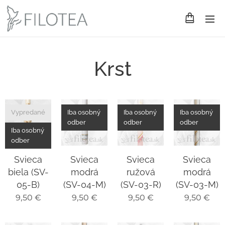
Krst
Vypredané
Iba osobný
Iba osobný
Iba osobný
odber
odber
odber
Iba osobný
odber
Svieca
Svieca
Svieca
Svieca
biela (SV-
modrá
ružová
modrá
05-B)
(SV-04-M)
(SV-03-R)
(SV-03-M)
9,50
€
9,50
€
9,50
€
9,50
€