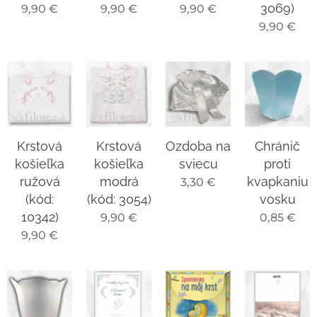
3069)
9,90
€
9,90
€
9,90
€
9,90
€
Krstová
Krstová
Ozdoba na
Chránič
košieľka
košieľka
sviecu
proti
ružová
modrá
kvapkaniu
3,30
€
(kód:
(kód: 3054)
vosku
10342)
9,90
€
0,85
€
9,90
€