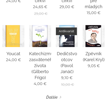
cirkvi
cirkvi
pre
24,00
€
mladých
24,65
€
29,00
€
15,00
€
29,00
€
Antikvariát
Youcat
Katechizmus
Dedičstvo
Zpěvník
zasväteného
otcov
(Karel Kryl)
24,00
€
života
(Pavol
9,05
€
(Gilberto
Janáč)
Frigo)
9,10
€
4,00
€
10,00
€
Ďalšie