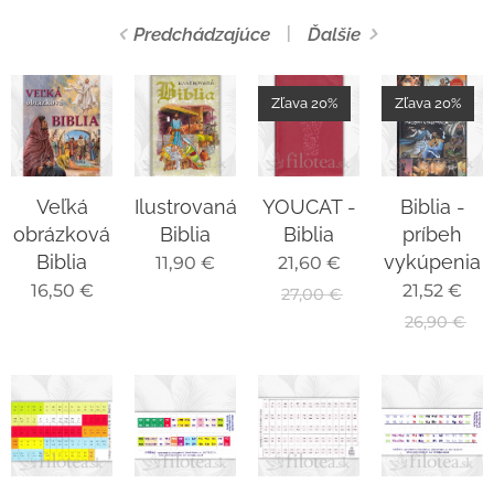
Predchádzajúce
Ďalšie
Zľava 20%
Zľava 20%
Veľká
Ilustrovaná
YOUCAT -
Biblia -
obrázková
Biblia
Biblia
príbeh
Biblia
vykúpenia
11,90
€
21,60
€
16,50
€
21,52
€
27,00
€
26,90
€