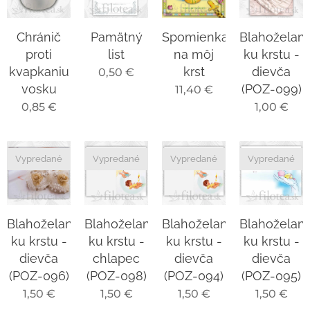
Chránič
Pamätný
Spomienka
Blahoželani
proti
list
na môj
ku krstu -
kvapkaniu
krst
dievča
0,50
€
vosku
(POZ-099)
11,40
€
0,85
€
1,00
€
Vypredané
Vypredané
Vypredané
Vypredané
Blahoželanie
Blahoželanie
Blahoželanie
Blahoželani
ku krstu -
ku krstu -
ku krstu -
ku krstu -
dievča
chlapec
dievča
dievča
(POZ-096)
(POZ-098)
(POZ-094)
(POZ-095)
1,50
€
1,50
€
1,50
€
1,50
€