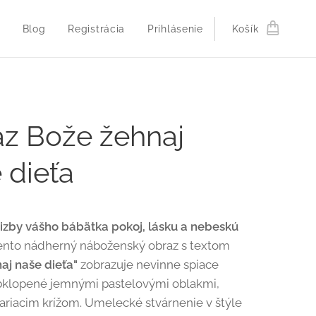
Blog
Registrácia
Prihlásenie
Košík
z Bože žehnaj
 dieťa
izby vášho bábätka pokoj, lásku a nebeskú
ento nádherný náboženský obraz s textom
aj naše dieťa"
zobrazuje nevinne spiace
bklopené jemnými pastelovými oblakmi,
iariacim krížom. Umelecké stvárnenie v štýle