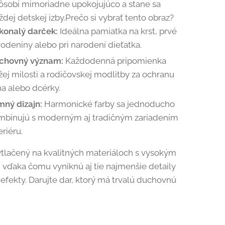
ôsobí mimoriadne upokojujúco a stane sa
dej detskej izby.Prečo si vybrať tento obraz?
konalý darček:
Ideálna pamiatka na krst, prvé
odeniny alebo pri narodení dieťatka.
chovný význam:
Každodenná pripomienka
ej milosti a rodičovskej modlitby za ochranu
a alebo dcérky.
mný dizajn:
Harmonické farby sa jednoducho
mbinujú s moderným aj tradičným zariadením
eriéru.
ytlačený na kvalitných materiáloch s vysokým
, vďaka čomu vyniknú aj tie najmenšie detaily
 efekty. Darujte dar, ktorý má trvalú duchovnú