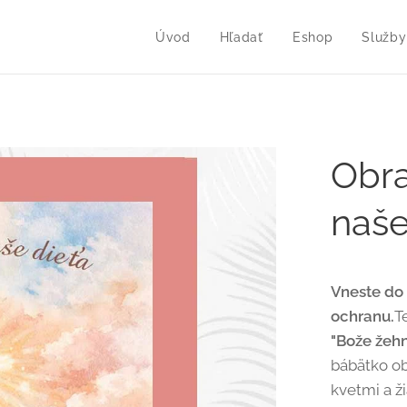
Úvod
Hľadať
Eshop
Služby
Obra
naše
Vneste do 
ochranu.
T
"Bože žehn
bábätko o
kvetmi a ž