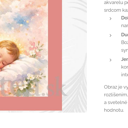
akvarelu p
srdcom kaž
Do
nar
Du
Bož
syn
Je
ko
int
Obraz je v
rozlíšením
a svetelné
hodnotu.