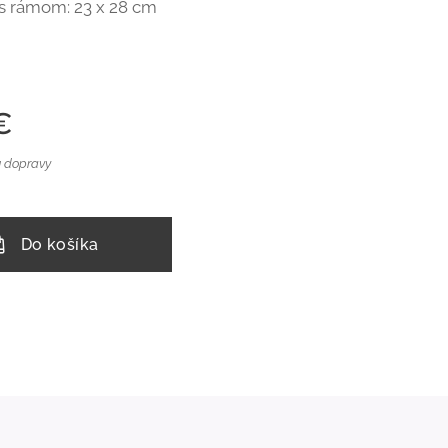
s rámom: 23 x 28 cm
€
 dopravy
Do košíka