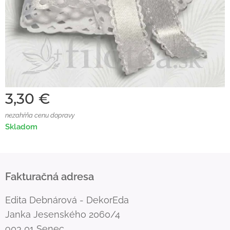
3,30
€
nezahŕňa cenu dopravy
Skladom
Fakturačná adresa
Edita Debnárová - DekorEda
Janka Jesenského 2060/4
903 01 Senec