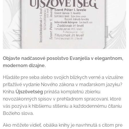
Objavte nadčasové posolstvo Evanjelia v elegantnom,
modernom dizajne.
Hľadáte pre seba alebo svojich blízkych verné a vizuálne
príťažlivé vydanie Nového zákona v maďarskom jazyku?
Kniha
Újszövetség
prináša kompletnú zbierku
novozákonných spisov v prehľadnom spracovaní, ktoré
vás pozýva k hlbšiemu stíšeniu a každodennému čítaniu
Božieho slova.
Ako môžete vidieť, obálka knihy je navrhnutá s citom pre