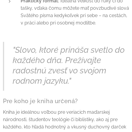
Praktický formát:
Ideálna veľkosť do ruky či do
tašky, vďaka čomu môžete mať povzbudivé slová
Svätého písma kedykoľvek pri sebe – na cestách,
v práci alebo pri osobnej modlitbe.
"Slovo, ktoré prináša svetlo do
každého dňa. Prežívajte
radostnú zvesť vo svojom
rodnom jazyku."
Pre koho je kniha určená?
Kniha je ideálnou voľbou pre veriacich maďarskej
národnosti, študentov teológie či biblistiky, ako aj pre
každého, kto hľadá hodnotný a vkusný duchovný darček