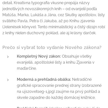
detail. Kreatívna typografia vkusne prepája názvy
jednotlivých novozákonných kníh – od evanjelií podľa
Matúša, Marka, Lukáša a Jána, cez Skutky apoštolov, listy
svätého Pavla, Petra či Jakuba, až po Knihu zjavenia
(Jelenések könyve). Tento minimalistický a čistý dizajn robí
z knihy nielen duchovný poklad, ale aj krásny darček.
Prečo si vybrať toto vydanie Nového zákona?
Kompletný Nový zákon:
Obsahuje všetky
evanjeliá, apoštolské listy a knihu Zjavenia v
maďarčine.
Moderná a prehľadná obálka:
Netradičné
grafické spracovanie prednej strany (zobrazené
na ujszovetseg-1.jpg) zaujme na prvý pohľad a
skvele zapadne do každej domácej knižnice.