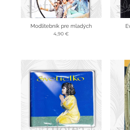
Modlitebník pre mladých
E
4,90
€