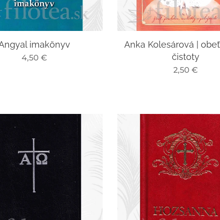
Angyal imakönyv
Anka Kolesárová | obeť
čistoty
4,50
€
2,50
€