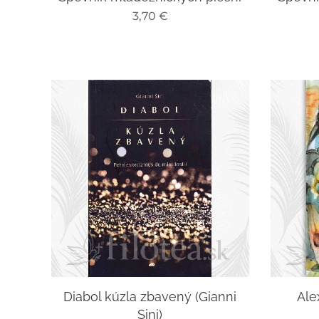
3,70
€
Diabol kúzla zbavený (Gianni
Ale
Sini)