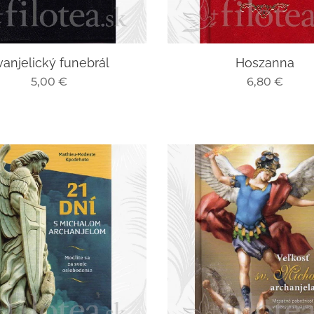
vanjelický funebrál
Hoszanna
5,00
€
6,80
€