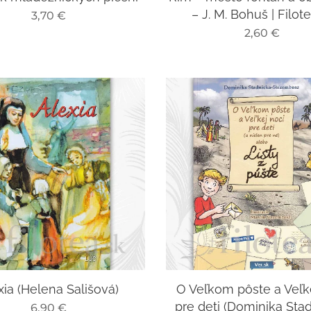
– J. M. Bohuš | Filot
3,70
€
2,60
€
xia (Helena Sališová)
O Veľkom pôste a Veľk
pre deti (Dominika Sta
6,90
€