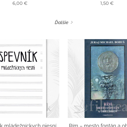
6,00
€
1,50
€
Ďalšie
k mládežníckych piesní
Rím – mesto fontán a o