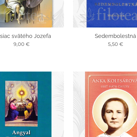
siac svätého Jozefa
Sedembolestná
9,00
€
5,50
€