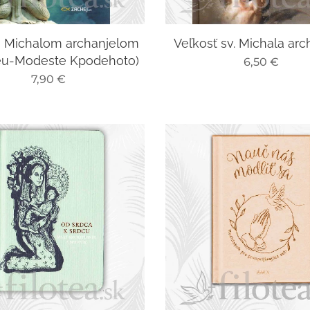
 s Michalom archanjelom
Veľkosť sv. Michala arc
eu-Modeste Kpodehoto)
6,50
€
7,90
€