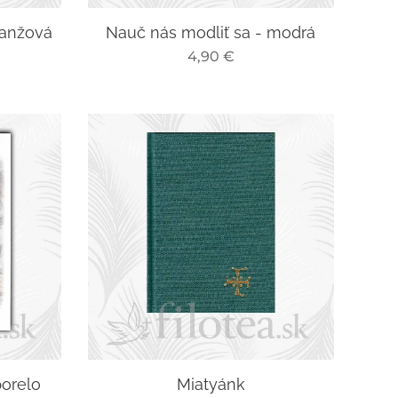
ranžová
Nauč nás modliť sa - modrá
4,90
€
porelo
Miatyánk