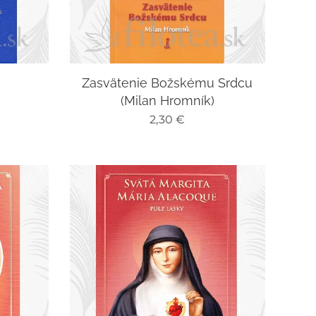
Zasvätenie Božskému Srdcu
(Milan Hromník)
2,30
€