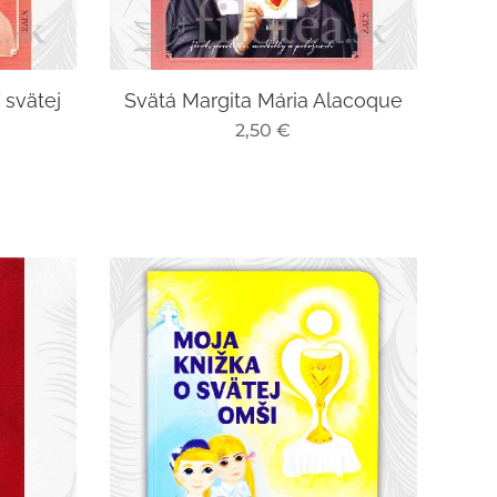
 svätej
Svätá Margita Mária Alacoque
2,50
€