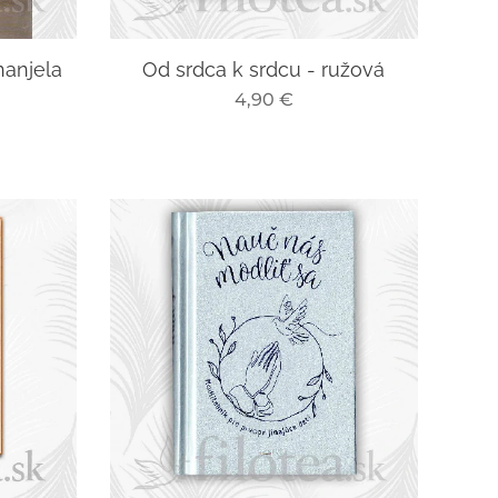
hanjela
Od srdca k srdcu - ružová
4,90
€