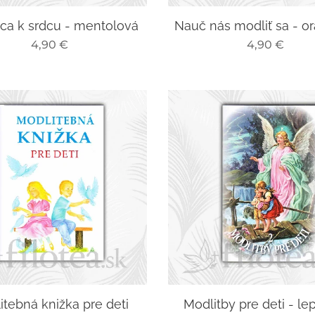
ca k srdcu - mentolová
Nauč nás modliť sa - o
4,90
€
4,90
€
itebná knižka pre deti
Modlitby pre deti - le