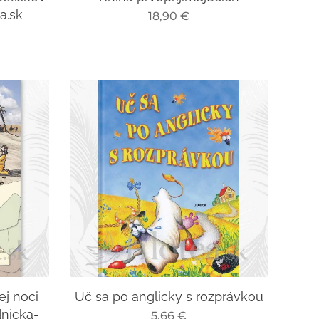
ea.sk
18,90
€
ej noci
Uč sa po anglicky s rozprávkou
dnicka-
5,66
€