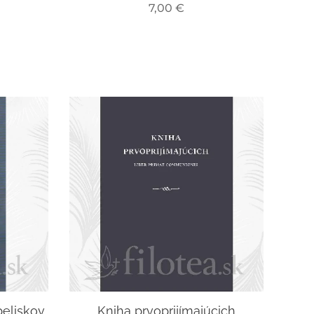
7,00
€
beliskov
Kniha prvoprijímajúcich