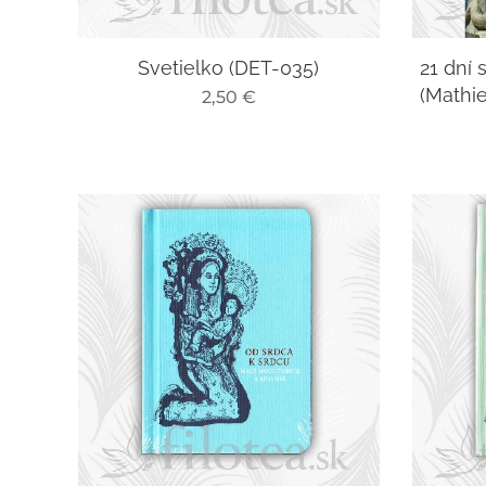
Svetielko (DET-035)
21 dní
(Mathi
2,50
€