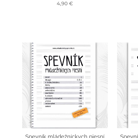
4,90
€
Spevník mládežníckych piesní
Spevní