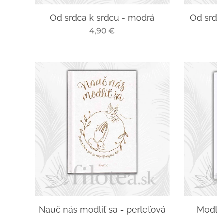
Od srdca k srdcu - modrá
Od srd
4,90
€
Nauč nás modliť sa - perleťová
Modl