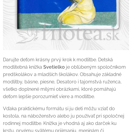
Darujte deťom krásny prvý krok k modlitbe. Detská
modlitebná knižka
Svetielko
je obľúbeným spoločníkom
predškolákov a mladších školákov. Obsahuje základné
modlitby, básne, piesne, Desatoro i tajomstvá ruženca,
všetko doplnené milými obrázkami, ktoré pomáhajú
deťom lepšie porozumieť viere a modlitbe.
Vďaka praktickému formátu si ju deti môžu vziať do
kostola, na náboženstvo alebo ju používať pri spoločnej
rodinnej modlitbe. Knižka je vhodná aj ako darček ku
krstu, prvému svätému prijímaniu, meninám či