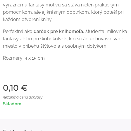
výraznému fantasy motívu sa stáva nielen praktickým
pomocníkom, ale aj krásnym doplnkom, ktorý poteší pri
každom otvorení knihy.
Perfektná ako
darček pre knihomoľa
, študenta, milovníka
fantasy alebo pre kohokoľvek, kto si rád uchováva svoje
miesto v príbehu štýlovo a s osobným dotykom.
Rozmery: 4 x 15 cm
0,10
€
nezahŕňa cenu dopravy
Skladom