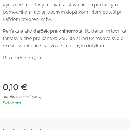
výraznému fantasy motívu sa stáva nielen praktickým
pomocníkom, ale aj krásnym doplnkom, ktorý poteší pri
každom otvorení knihy.
Perfektná ako
darček pre knihomoľa
, študenta, milovníka
fantasy alebo pre kohokoľvek, kto si rád uchováva svoje
miesto v príbehu štýlovo a s osobným dotykom.
Rozmery: 4 x 15 cm
0,10
€
nezahŕňa cenu dopravy
Skladom