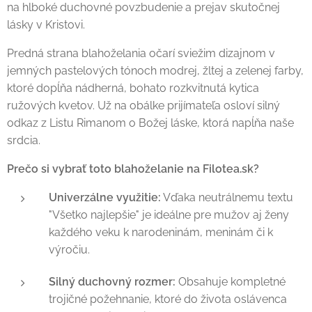
na hlboké duchovné povzbudenie a prejav skutočnej
lásky v Kristovi.
Predná strana blahoželania očarí sviežim dizajnom v
jemných pastelových tónoch modrej, žltej a zelenej farby,
ktoré dopĺňa nádherná, bohato rozkvitnutá kytica
ružových kvetov. Už na obálke prijímateľa osloví silný
odkaz z Listu Rimanom o Božej láske, ktorá napĺňa naše
srdcia.
Prečo si vybrať toto blahoželanie na Filotea.sk?
Univerzálne využitie:
Vďaka neutrálnemu textu
"Všetko najlepšie" je ideálne pre mužov aj ženy
každého veku k narodeninám, meninám či k
výročiu.
Silný duchovný rozmer:
Obsahuje kompletné
trojičné požehnanie, ktoré do života oslávenca