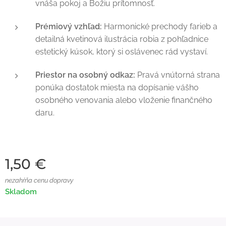
vnáša pokoj a Božiu prítomnosť.
Prémiový vzhľad:
Harmonické prechody farieb a
detailná kvetinová ilustrácia robia z pohľadnice
estetický kúsok, ktorý si oslávenec rád vystaví.
Priestor na osobný odkaz:
Pravá vnútorná strana
ponúka dostatok miesta na dopísanie vášho
osobného venovania alebo vloženie finančného
daru.
1,50
€
nezahŕňa cenu dopravy
Skladom