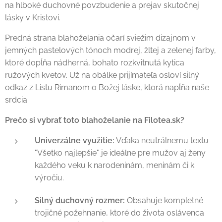
na hlboké duchovné povzbudenie a prejav skutočnej
lásky v Kristovi.
Predná strana blahoželania očarí sviežim dizajnom v
jemných pastelových tónoch modrej, žltej a zelenej farby,
ktoré dopĺňa nádherná, bohato rozkvitnutá kytica
ružových kvetov. Už na obálke prijímateľa osloví silný
odkaz z Listu Rimanom o Božej láske, ktorá napĺňa naše
srdcia.
Prečo si vybrať toto blahoželanie na Filotea.sk?
Univerzálne využitie:
Vďaka neutrálnemu textu
"Všetko najlepšie" je ideálne pre mužov aj ženy
každého veku k narodeninám, meninám či k
výročiu.
Silný duchovný rozmer:
Obsahuje kompletné
trojičné požehnanie, ktoré do života oslávenca