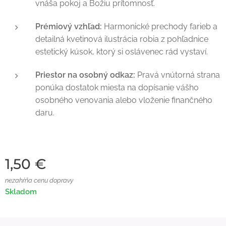
vnáša pokoj a Božiu prítomnosť.
Prémiový vzhľad:
Harmonické prechody farieb a
detailná kvetinová ilustrácia robia z pohľadnice
estetický kúsok, ktorý si oslávenec rád vystaví.
Priestor na osobný odkaz:
Pravá vnútorná strana
ponúka dostatok miesta na dopísanie vášho
osobného venovania alebo vloženie finančného
daru.
1,50
€
nezahŕňa cenu dopravy
Skladom