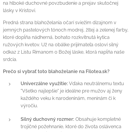
na hlboké duchovné povzbudenie a prejav skutočnej
lásky v Kristovi.
Predná strana blahoželania očarí sviežim dizajnom v
jemných pastelových tónoch modrej, žltej a zelenej farby,
ktoré dopĺňa nádherná, bohato rozkvitnutá kytica
ružových kvetov. Už na obálke prijímateľa osloví silný
odkaz z Listu Rimanom o Božej láske, ktorá napĺňa naše
srdcia.
Prečo si vybrať toto blahoželanie na Filotea.sk?
Univerzálne využitie:
Vďaka neutrálnemu textu
"Všetko najlepšie" je ideálne pre mužov aj ženy
každého veku k narodeninám, meninám či k
výročiu.
Silný duchovný rozmer:
Obsahuje kompletné
trojičné požehnanie, ktoré do života oslávenca