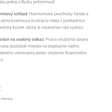
ša pokoj a Božiu prítomnosť.
émiový vzhľad:
Harmonické prechody farieb a
ailná kvetinová ilustrácia robia z pohľadnice
etický kúsok, ktorý si oslávenec rád vystaví.
iestor na osobný odkaz:
Pravá vnútorná strana
núka dostatok miesta na dopísanie vášho
obného venovania alebo vloženie finančného
u.
€
 dopravy