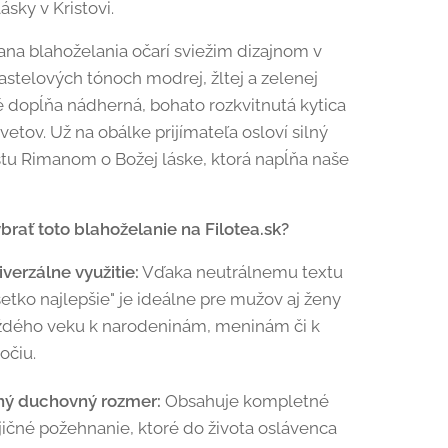
ásky v Kristovi.
ana blahoželania očarí sviežim dizajnom v
stelových tónoch modrej, žltej a zelenej
ré dopĺňa nádherná, bohato rozkvitnutá kytica
etov. Už na obálke prijímateľa osloví silný
stu Rimanom o Božej láske, ktorá napĺňa naše
ybrať toto blahoželanie na Filotea.sk?
verzálne využitie:
Vďaka neutrálnemu textu
etko najlepšie" je ideálne pre mužov aj ženy
ždého veku k narodeninám, meninám či k
očiu.
lný duchovný rozmer:
Obsahuje kompletné
jičné požehnanie, ktoré do života oslávenca