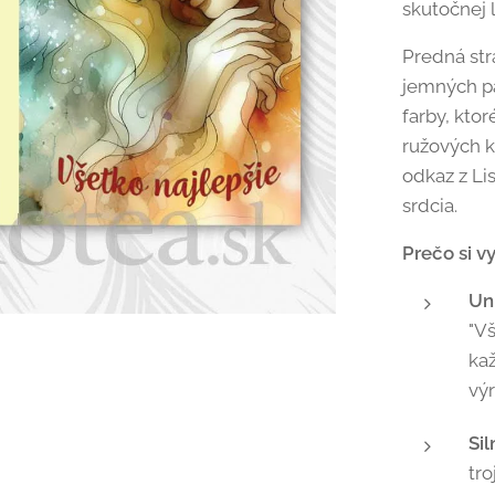
skutočnej l
Predná str
jemných pa
farby, kto
ružových kv
odkaz z Li
srdcia.
Prečo si v
Uni
"Vš
ka
výr
Si
tro