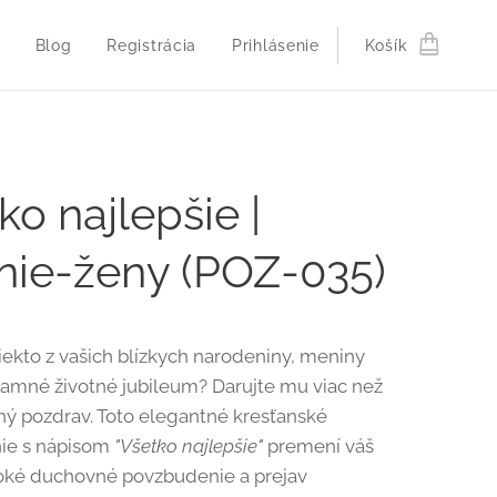
Blog
Registrácia
Prihlásenie
Košík
ko najlepšie |
nie-ženy (POZ-035)
iekto z vašich blízkych narodeniny, meniny
amné životné jubileum? Darujte mu viac než
ný pozdrav. Toto elegantné kresťanské
nie s nápisom
"Všetko najlepšie"
premení váš
oké duchovné povzbudenie a prejav