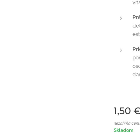
vná
Pr
det
est
Pr
po
os
dar
1,50
nezahŕňa cenu
Skladom