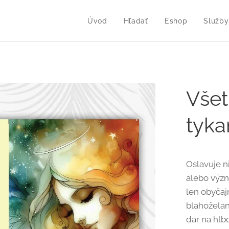
Úvod
Hľadať
Eshop
Služby
Všet
tyka
Oslavuje n
alebo význ
len obyčaj
blahožela
dar na hlb