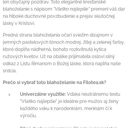
len obyčajný pozdrav. Toto elegantné kresťanské
blahoželanie s nápisom
"Všetko najlepšie"
premení váš dar
na hlboké duchovné povzbudenie a prejav skutočnej
lásky v Kristovi.
Predná strana blahoželania očarí sviežim dizajnom v
jemných pastelových tónoch modrej, žltej a zelenej farby,
ktoré dopĺňa nádherná, bohato rozkvitnutá kytica
ružových kvetov. Už na obálke prijímateľa osloví silný
odkaz z Listu Rimanom o Božej láske, ktorá napĺňa naše
srdcia.
Prečo si vybrať toto blahoželanie na Filotea.sk?
Univerzálne využitie:
Vďaka neutrálnemu textu
"Všetko najlepšie" je ideálne pre mužov aj ženy
každého veku k narodeninám, meninám či k
výročiu.