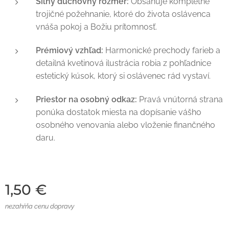
Silný duchovný rozmer:
Obsahuje kompletné
trojičné požehnanie, ktoré do života oslávenca
vnáša pokoj a Božiu prítomnosť.
Prémiový vzhľad:
Harmonické prechody farieb a
detailná kvetinová ilustrácia robia z pohľadnice
estetický kúsok, ktorý si oslávenec rád vystaví.
Priestor na osobný odkaz:
Pravá vnútorná strana
ponúka dostatok miesta na dopísanie vášho
osobného venovania alebo vloženie finančného
daru.
1,50
€
nezahŕňa cenu dopravy