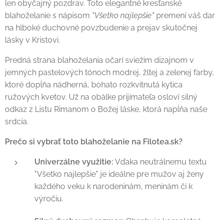
len obyčajný pozdrav. Toto elegantné kresťanské
blahoželanie s nápisom
"Všetko najlepšie"
premení váš dar
na hlboké duchovné povzbudenie a prejav skutočnej
lásky v Kristovi.
Predná strana blahoželania očarí sviežim dizajnom v
jemných pastelových tónoch modrej, žltej a zelenej farby,
ktoré dopĺňa nádherná, bohato rozkvitnutá kytica
ružových kvetov. Už na obálke prijímateľa osloví silný
odkaz z Listu Rimanom o Božej láske, ktorá napĺňa naše
srdcia.
Prečo si vybrať toto blahoželanie na Filotea.sk?
Univerzálne využitie:
Vďaka neutrálnemu textu
"Všetko najlepšie" je ideálne pre mužov aj ženy
každého veku k narodeninám, meninám či k
výročiu.