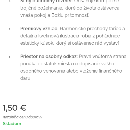
Silný duchovný rozmer:
Obsahuje kompletné
trojičné požehnanie, ktoré do života oslávenca
vnáša pokoj a Božiu prítomnosť.
Prémiový vzhľad:
Harmonické prechody farieb a
detailná kvetinová ilustrácia robia z pohľadnice
estetický kúsok, ktorý si oslávenec rád vystaví.
Priestor na osobný odkaz:
Pravá vnútorná strana
ponúka dostatok miesta na dopísanie vášho
osobného venovania alebo vloženie finančného
daru.
1,50
€
nezahŕňa cenu dopravy
Skladom