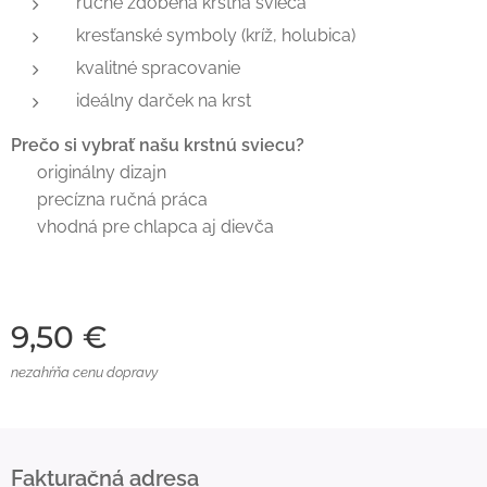
ručne zdobená krstná svieca
kresťanské symboly (kríž, holubica)
kvalitné spracovanie
ideálny darček na krst
Prečo si vybrať našu krstnú sviecu?
✔ originálny dizajn
✔ precízna ručná práca
✔ vhodná pre chlapca aj dievča
9,50
€
nezahŕňa cenu dopravy
Fakturačná adresa