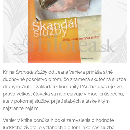
Kniha
Škandál služby
od Jeana Vaniera prináša silné
duchovné posolstvo o tom, čo znamená skutočná služba
druhým. Autor, zakladateľ komunity L'Arche, ukazuje, že
pravá veľkosť človeka sa neprejavuje v moci či úspechu,
ale v pokornej službe, prijatí slabých a láske k tým
najzraniteľnejším.
Vanier v knihe ponúka hlboké zamyslenia o hodnote
ľudského života, o vzťahoch a o tom, ako nás služba