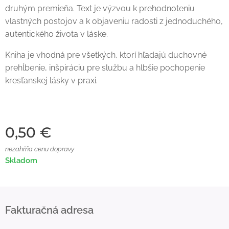
druhým premieňa. Text je výzvou k prehodnoteniu
vlastných postojov a k objaveniu radosti z jednoduchého,
autentického života v láske.
Kniha je vhodná pre všetkých, ktorí hľadajú duchovné
prehĺbenie, inšpiráciu pre službu a hlbšie pochopenie
kresťanskej lásky v praxi.
0,50
€
nezahŕňa cenu dopravy
Skladom
Fakturačná adresa