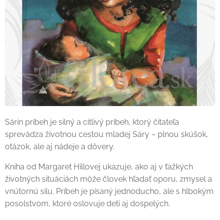
Sárin príbeh je silný a citlivý príbeh, ktorý čitateľa
sprevádza životnou cestou mladej Sáry – plnou skúšok,
otázok, ale aj nádeje a dôvery.
Kniha od Margaret Hillovej ukazuje, ako aj v ťažkých
životných situáciách môže človek hľadať oporu, zmysel a
vnútornú silu. Príbeh je písaný jednoducho, ale s hlbokým
posolstvom, ktoré oslovuje deti aj dospelých.