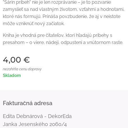
"Sárin príbeh" nie je len rozprávanie – je to pozvanie
zamyslieť sa nad vlastným životom, vzťahmi a hodnotami,
ktoré nás formujú. Prináša povzbudenie, že aj v neistote
môže vzniknúť nový začiatok.
Kniha je vhodná pre čitateľov, ktorí hľadajú príbehy s
presahom – o viere, nádeji, odpustení a vnútornom raste.
4,00
€
nezahŕňa cenu dopravy
Skladom
Fakturačná adresa
Edita Debnárová - DekorEda
Janka Jesenského 2060/4