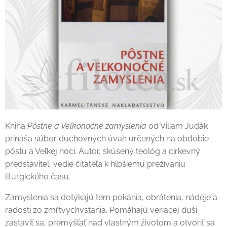
Kniha
Pôstne a Veľkonočné zamyslenia
od Viliam Judák
prináša súbor duchovných úvah určených na obdobie
pôstu a Veľkej noci. Autor, skúsený teológ a cirkevný
predstaviteľ, vedie čitateľa k hlbšiemu prežívaniu
liturgického času.
Zamyslenia sa dotýkajú tém pokánia, obrátenia, nádeje a
radosti zo zmŕtvychvstania. Pomáhajú veriacej duši
zastaviť sa, premýšľať nad vlastným životom a otvoriť sa