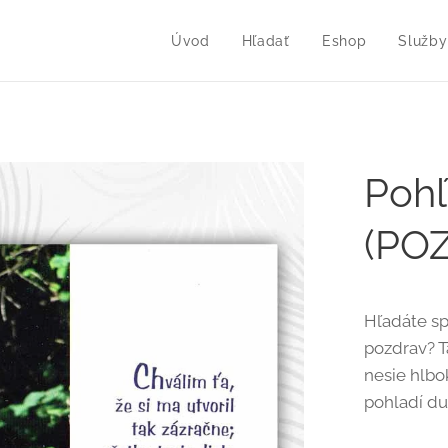
Úvod
Hľadať
Eshop
Služby
Pohľ
(POZ
Hľadáte sp
pozdrav? T
nesie hlbo
pohladí du