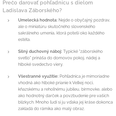
Prečo darovať pohľadnicu s dielom
Ladislava Záborského?
Umelecká hodnota:
Nejde o obyčajný pozdrav,
ale o miniatúru skutočného slovenského
sakrálneho umenia, ktorá poteší oko každého
estéta.
Silný duchovný náboj:
Typické "záborského
svetlo" prináša do domovov pokoj, nádej a
hlboké svedectvo viery.
Všestranné využitie:
Pohľadnica je mimoriadne
vhodná ako hlboké prianie k Veľkej noci,
kňazskému a rehoľnému jubileu, birmovke, alebo
ako hodnotný darček a povzbudenie pre vašich
blízkych. Mnoho ľudí si ju vďaka jej kráse dokonca
zakladá do rámika ako malý obraz.