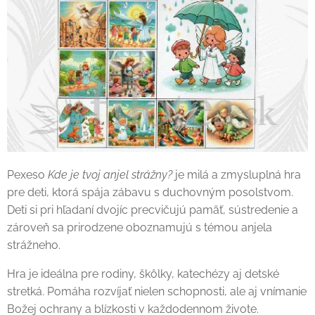
Pexeso
Kde je tvoj anjel strážny?
je milá a zmysluplná hra
pre deti, ktorá spája zábavu s duchovným posolstvom.
Deti si pri hľadaní dvojíc precvičujú pamäť, sústredenie a
zároveň sa prirodzene oboznamujú s témou anjela
strážneho.
Hra je ideálna pre rodiny, škôlky, katechézy aj detské
stretká. Pomáha rozvíjať nielen schopnosti, ale aj vnímanie
Božej ochrany a blízkosti v každodennom živote.