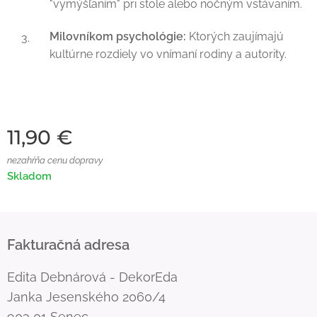
"vymýšľaním" pri stole alebo nočným vstávaním.
Milovníkom psychológie:
Ktorých zaujímajú
kultúrne rozdiely vo vnímaní rodiny a autority.
11,90
€
nezahŕňa cenu dopravy
Skladom
Fakturačná adresa
Edita Debnárová - DekorEda
Janka Jesenského 2060/4
903 01 Senec