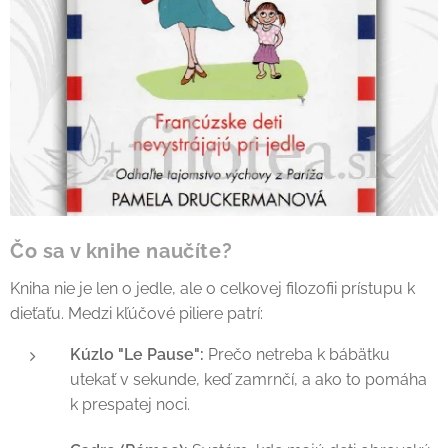
Čo sa v knihe naučíte?
Kniha nie je len o jedle, ale o celkovej filozofii prístupu k
dieťaťu. Medzi kľúčové piliere patrí:
Kúzlo "Le Pause":
Prečo netreba k bábätku
utekať v sekunde, keď zamrnčí, a ako to pomáha
k prespatej noci.