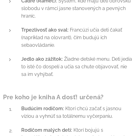
Cadre (Rámec):
Systém, kde majú deti obrovskú
slobodu v rámci jasne stanovených a pevných
hraníc.
Trpezlivosť ako sval:
Francúzi učia deti čakať
(napríklad na olovrant), čím budujú ich
sebaovládanie.
Jedlo ako zážitok:
Žiadne detské menu. Deti jedia
to isté čo dospelí a učia sa chute objavovať, nie
sa im vyhýbať.
Pre koho je kniha A dosť! určená?
Budúcim rodičom:
Ktorí chcú začať s jasnou
víziou a vyhnúť sa totálnemu vyčerpaniu.
Rodičom malých detí:
Ktorí bojujú s