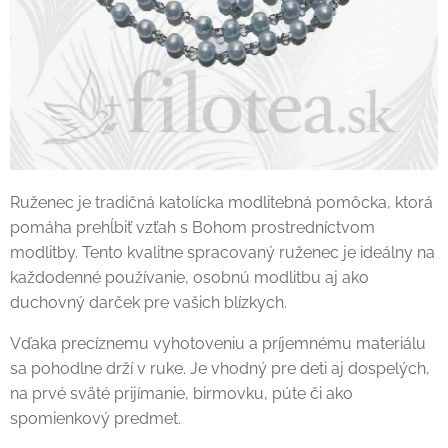
Ruženec je tradičná katolícka modlitebná pomôcka, ktorá
pomáha prehĺbiť vzťah s Bohom prostredníctvom
modlitby. Tento kvalitne spracovaný ruženec je ideálny na
každodenné používanie, osobnú modlitbu aj ako
duchovný darček pre vašich blízkych.
Vďaka precíznemu vyhotoveniu a príjemnému materiálu
sa pohodlne drží v ruke. Je vhodný pre deti aj dospelých,
na prvé sväté prijímanie, birmovku, púte či ako
spomienkový predmet.