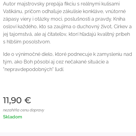
Autor majstrovsky prepája fikciu s reálnymi kulisami
Vatikánu, pričom odhaľuje zákulisie konkláve, vnútorné
zápasy viery i otázky moci, poslušnosti a pravdy. Kniha
osloví každého, kto sa zaujíma o duchovný život, Cirkev a
jej tajomstvá, ale aj čitateľov, ktorí hľadajú kvalitný príbeh
s hlbším posolstvom.
Ide o výnimočné dielo, ktoré podnecuje k zamysleniu nad
tým, ako Boh pôsobí aj cez nečakané situácie a
"nepravdepodobných" ľudí.
11,90
€
nezahŕňa cenu dopravy
Skladom