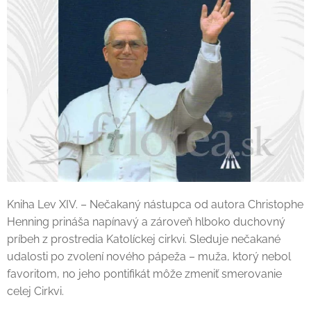
Kniha Lev XIV. – Nečakaný nástupca od autora Christophe
Henning prináša napínavý a zároveň hlboko duchovný
príbeh z prostredia Katolíckej cirkvi. Sleduje nečakané
udalosti po zvolení nového pápeža – muža, ktorý nebol
favoritom, no jeho pontifikát môže zmeniť smerovanie
celej Cirkvi.