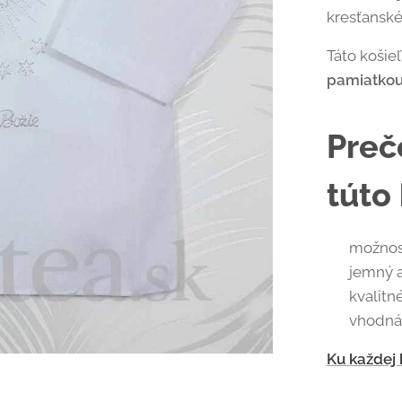
kresťanské
Táto košieľ
pamiatkou
Preč
túto
✔ možnosť
✔ jemný a
✔ kvalitn
✔ vhodná 
Ku každej 