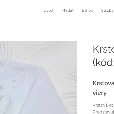
Úvod
Hľadať
Eshop
Služby
Krst
(kód
Krstová
viery
Krstová ko
Predstavuje