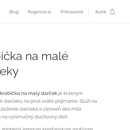
Blog
Registrácia
Prihlásenie
Košík
ička na malé
čeky
krabička na malý darček
je krásnym
 darčeku na prvé sväté prijímanie. Slúži na
loženie darčeka a zároveň ako milá
 na výnimočný duchovný deň.
je zdobená jemným kresťanským motívom