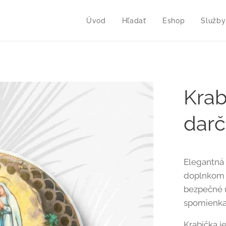
Úvod
Hľadať
Eshop
Služby
Krab
dar
Elegantná
doplnkom k
bezpečné u
spomienka
Krabička 