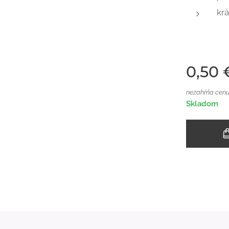
kr
0,50
nezahŕňa cenu
Skladom