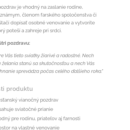
ozdrav je vhodný na zaslanie rodine,
 známym, členom farského spoločenstva či
tačí dopísať osobné venovanie a vytvoríte
rý poteší a zahreje pri srdci.
útri pozdravu:
e Vás tieto sviatky žiarivé a radostné. Nech
e želania stanú sa skutočnosťou a nech Vás
hnanie sprevádza počas celého ďalšieho roka."
ti produktu
esťanský vianočný pozdrav
ahuje sviatočné prianie
dný pre rodinu, priateľov aj farnosti
estor na vlastné venovanie