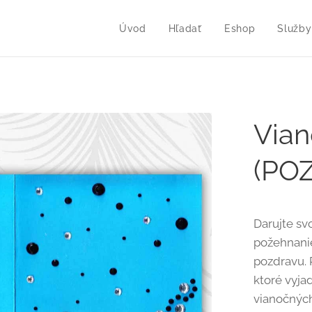
Úvod
Hľadať
Eshop
Služby
Vian
(POZ
Darujte sv
požehnani
pozdravu. 
ktoré vyja
vianočných