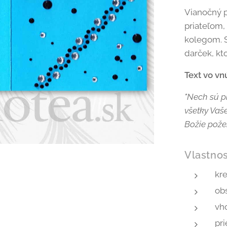
Vianočný p
priateľom,
kolegom. S
darček, kto
Text vo vn
"Nech sú pr
všetky Vaš
Božie pože
Vlastnos
kr
obs
vho
pri