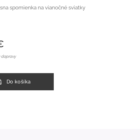
ásna spomienka na vianočné sviatky
€
 dopravy
Do košíka