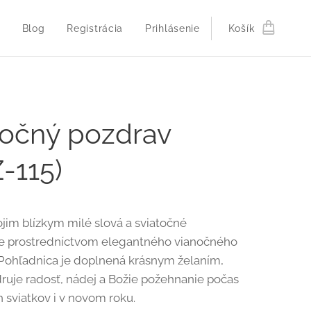
Blog
Registrácia
Prihlásenie
Košík
očný pozdrav
-115)
ojim blízkym milé slová a sviatočné
e prostredníctvom elegantného vianočného
Pohľadnica je doplnená krásnym želaním,
druje radosť, nádej a Božie požehnanie počas
 sviatkov i v novom roku.