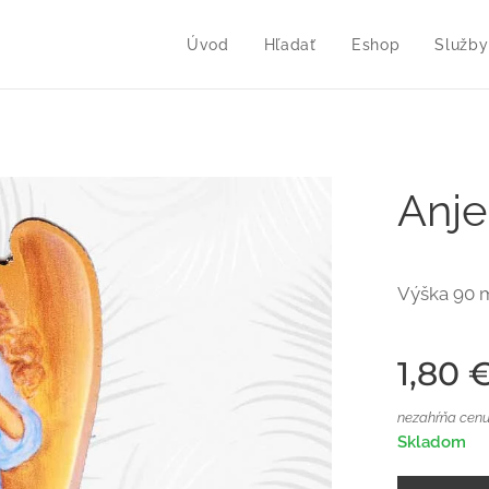
Úvod
Hľadať
Eshop
Služby
Anje
Výška 90
1,80
nezahŕňa cenu
Skladom