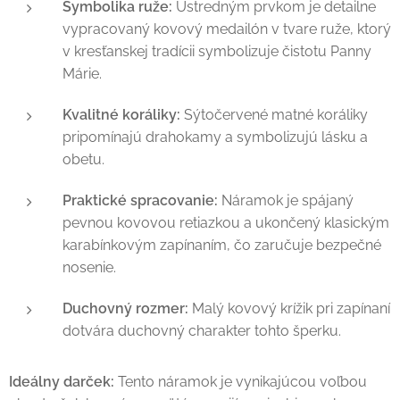
Symbolika ruže:
Ústredným prvkom je detailne
vypracovaný kovový medailón v tvare ruže, ktorý
v kresťanskej tradícii symbolizuje čistotu Panny
Márie.
Kvalitné koráliky:
Sýtočervené matné koráliky
pripomínajú drahokamy a symbolizujú lásku a
obetu.
Praktické spracovanie:
Náramok je spájaný
pevnou kovovou retiazkou a ukončený klasickým
karabínkovým zapínaním, čo zaručuje bezpečné
nosenie.
Duchovný rozmer:
Malý kovový krížik pri zapínaní
dotvára duchovný charakter tohto šperku.
Ideálny darček:
Tento náramok je vynikajúcou voľbou