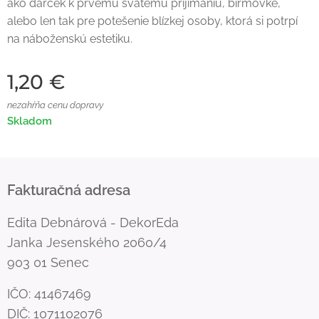
ako darček k prvému svätému prijímaniu, birmovke,
alebo len tak pre potešenie blízkej osoby, ktorá si potrpí
na náboženskú estetiku.
1,20
€
nezahŕňa cenu dopravy
Skladom
Fakturačná adresa
Edita Debnárová - DekorEda
Janka Jesenského 2060/4
903 01 Senec
IČO: 41467469
DIČ: 1071102076