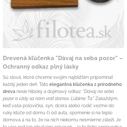
Drevená kľúčenka "Dávaj na seba pozor" –
Ochranný odkaz plný lásky
Sú slová, ktoré chceme svojim najbližším pripomínať
každý jeden deň. Táto
elegantná kľúčenka z prírodného
dreva
nesie hlboký a dojímavý odkaz:
"Dávaj na seba
pozor a vždy sa nám vráť domov. Ľúbime Ťa."
Zakaždým,
keď vaša polovička, syn, dcéra alebo rodič vezme do
ruky kľúče od domu či od auta, spomenie si na teplo
domova a na to, že na nich niekomu nesmierne záleží. Je
to viac než len obyčajný prívesok – je to tichý sprievodca,