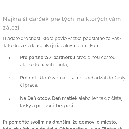
Najkrajší darček pre tých, na ktorých vám
záleží
Hľadáte drobnosť, ktorá povie všetko podstatné za vás?
Táto drevená kľúčenka je ideálnym darčekom:
Pre partnera / partnerku
pred dlhou cestou
alebo do nového auta,
Pre deti
, ktoré začínajú samé dochádzať do školy
či práce,
Na Deň otcov, Deň matiek
alebo len tak, z čistej
lásky a pre pocit bezpečia.
Pripomeňte svojim najdrahším, že domov je miesto,