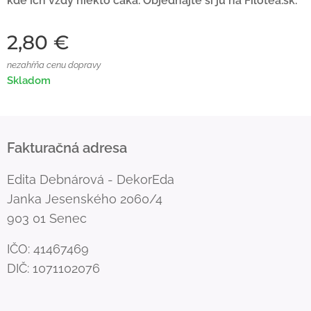
kde ich vždy niekto čaká. Objednajte si ju na Filotea.sk.
2,80
€
nezahŕňa cenu dopravy
Skladom
Fakturačná adresa
Edita Debnárová - DekorEda
Janka Jesenského 2060/4
903 01 Senec
IČO: 41467469
DIČ: 1071102076