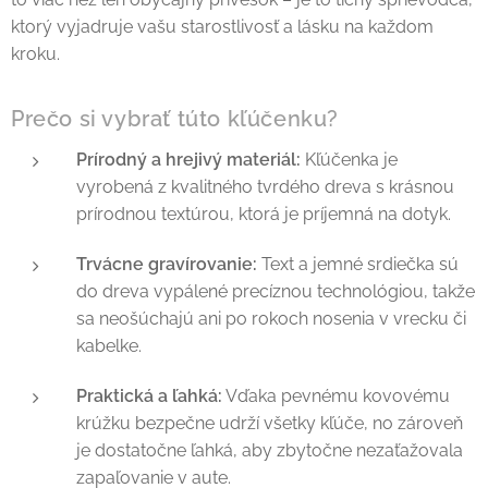
ktorý vyjadruje vašu starostlivosť a lásku na každom
kroku.
Prečo si vybrať túto kľúčenku?
Prírodný a hrejivý materiál:
Kľúčenka je
vyrobená z kvalitného tvrdého dreva s krásnou
prírodnou textúrou, ktorá je príjemná na dotyk.
Trvácne gravírovanie:
Text a jemné srdiečka sú
do dreva vypálené precíznou technológiou, takže
sa neošúchajú ani po rokoch nosenia v vrecku či
kabelke.
Praktická a ľahká:
Vďaka pevnému kovovému
krúžku bezpečne udrží všetky kľúče, no zároveň
je dostatočne ľahká, aby zbytočne nezaťažovala
zapaľovanie v aute.