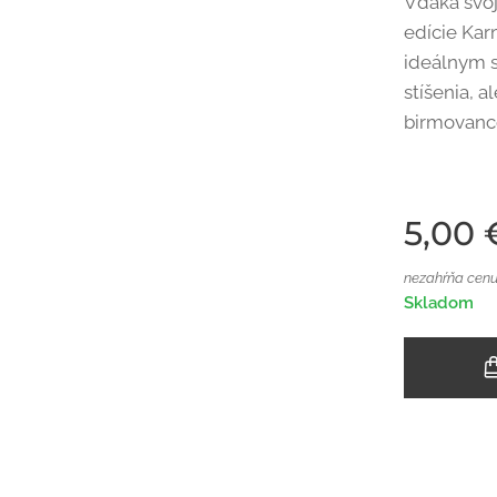
Vďaka svo
edície Kar
ideálnym 
stíšenia, 
birmovanco
5,00
nezahŕňa cenu
Skladom