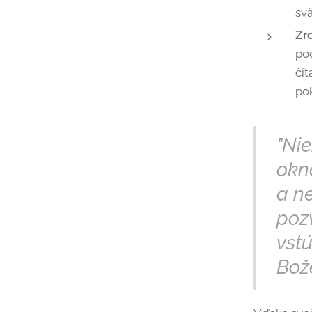
sv
Zr
po
čit
pok
"Nie
okná
a ne
poz
vst
Bože