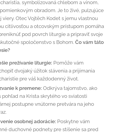
ucharistia, symbolizovaná chlebom a vínom,
 spomienkovým obradom. Je to živé, pulzujúce
j viery. Otec Vojtěch Kodet s jemu vlastnou
ou citlivosťou a otcovským prístupom pomáha
reniknúť pod povrch liturgie a pripraviť svoje
 skutočné spoločenstvo s Bohom.
Čo vám táto
esie?
šie prežívanie liturgie:
Pomôže vám
hopiť dvojaký úžitok slávenia a prijímania
haristie pre váš každodenný život.
zvanie k premene:
Odkrýva tajomstvo, ako
 pohľad na Krista skrytého vo sviatosti
árnej postupne vnútorne pretvára na jeho
raz.
ivenie osobnej adorácie:
Poskytne vám
nné duchovné podnety pre stíšenie sa pred