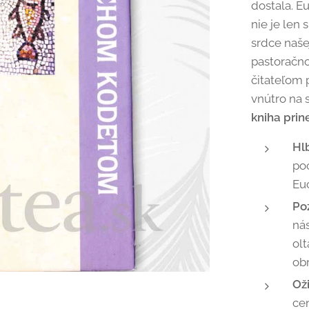
dostala. E
nie je len
srdce naše
pastoračn
čitateľom p
vnútro na
kniha prin
Hlb
poc
Euc
Po
nás
olt
ob
Ož
ce