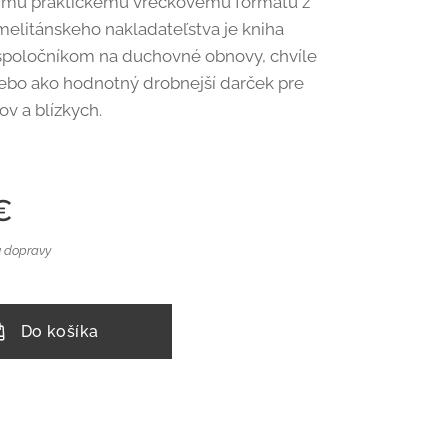
jmu praktickému vreckovému formátu z
melitánskeho nakladateľstva je kniha
spoločníkom na duchovné obnovy, chvíle
alebo ako hodnotný drobnejší darček pre
v a blízkych.
€
 dopravy
Do košíka