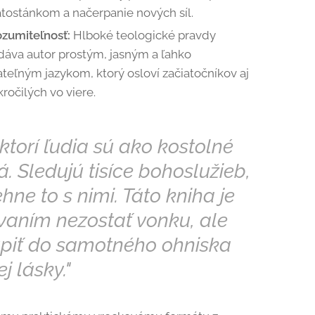
ätostánkom a načerpanie nových síl.
ozumiteľnosť:
Hlboké teologické pravdy
dáva autor prostým, jasným a ľahko
ateľným jazykom, ktorý osloví začiatočníkov aj
ročilých vo viere.
ktorí ľudia sú ako kostolné
. Sledujú tisíce bohoslužieb,
hne to s nimi. Táto kniha je
vaním nezostať vonku, ale
úpiť do samotného ohniska
j lásky."