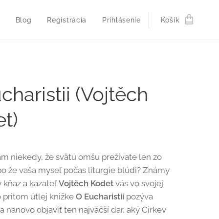
Blog
Registrácia
Prihlásenie
Košík
charistii (Vojtěch
t)
ám niekedy, že svätú omšu prežívate len zo
bo že vaša myseľ počas liturgie blúdi? Známy
 kňaz a kazateľ
Vojtěch Kodet
vás vo svojej
o pritom útlej knižke
O Eucharistii
pozýva
 a nanovo objaviť ten najväčší dar, aký Cirkev