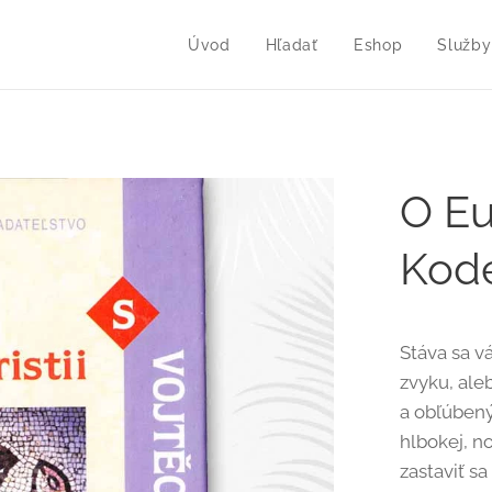
Úvod
Hľadať
Eshop
Služby
O Eu
Kode
Stáva sa v
zvyku, ale
a obľúbený
hlbokej, n
zastaviť sa