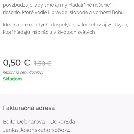
povzbudzuje, aby sme aj my hľadali "iné riešenie" –
riešenie, ktoré vedie k pravde, slobode a vernosti Bohu.
Ideálna pre mladých, dospelých, katechétov aj všetkých,
ktorí hľadajú inšpiráciu v životoch svätých.
0,50
€
1,50
€
nezahŕňa cenu dopravy
Skladom
Fakturačná adresa
Edita Debnárová - DekorEda
Janka Jesenského 2060/4