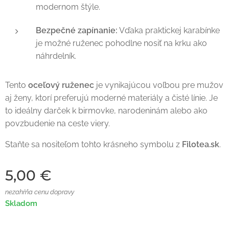
modernom štýle.
Bezpečné zapínanie:
Vďaka praktickej karabínke
je možné ruženec pohodlne nosiť na krku ako
náhrdelník.
Tento
oceľový ruženec
je vynikajúcou voľbou pre mužov
aj ženy, ktorí preferujú moderné materiály a čisté línie. Je
to ideálny darček k birmovke, narodeninám alebo ako
povzbudenie na ceste viery.
Staňte sa nositeľom tohto krásneho symbolu z
Filotea.sk
.
5,00
€
nezahŕňa cenu dopravy
Skladom