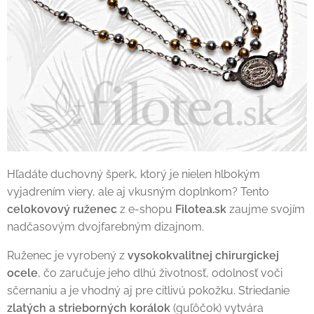
Hľadáte duchovný šperk, ktorý je nielen hlbokým
vyjadrením viery, ale aj vkusným doplnkom? Tento
celokovový ruženec
z e-shopu
Filotea.sk
zaujme svojím
nadčasovým dvojfarebným dizajnom.
Ruženec je vyrobený z
vysokokvalitnej chirurgickej
ocele
, čo zaručuje jeho dlhú životnosť, odolnosť voči
sčernaniu a je vhodný aj pre citlivú pokožku. Striedanie
zlatých a strieborných korálok
(guľôčok) vytvára