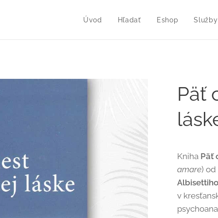
Úvod
Hľadať
Eshop
Služby
Päť 
lásk
Kniha
Päť 
amare
) od
Albisettih
v kresťans
psychoanal