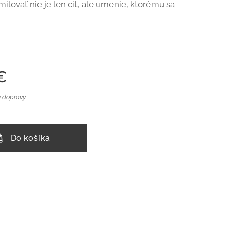
milovať nie je len cit, ale umenie, ktorému sa
€
 dopravy
Do košíka