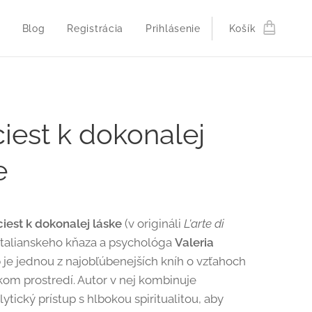
Blog
Registrácia
Prihlásenie
Košík
ciest k dokonalej
e
ciest k dokonalej láske
(v origináli
L'arte di
 talianskeho kňaza a psychológa
Valeria
o
je jednou z najobľúbenejších kníh o vzťahoch
kom prostredí. Autor v nej kombinuje
ytický prístup s hlbokou spiritualitou, aby