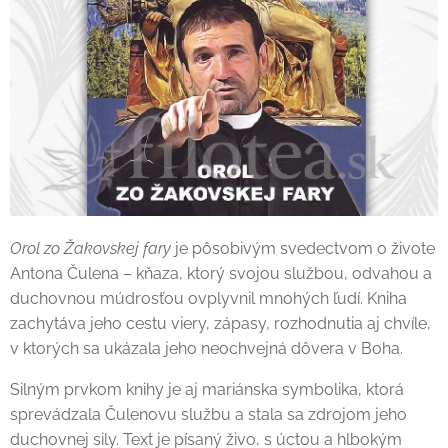
Orol zo Žakovskej fary
je pôsobivým svedectvom o živote
Antona Čulena – kňaza, ktorý svojou službou, odvahou a
duchovnou múdrosťou ovplyvnil mnohých ľudí. Kniha
zachytáva jeho cestu viery, zápasy, rozhodnutia aj chvíle,
v ktorých sa ukázala jeho neochvejná dôvera v Boha.
Silným prvkom knihy je aj mariánska symbolika, ktorá
sprevádzala Čulenovu službu a stala sa zdrojom jeho
duchovnej sily. Text je písaný živo, s úctou a hlbokým