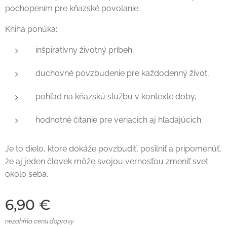
pochopením pre kňazské povolanie.
Kniha ponúka:
inšpiratívny životný príbeh,
duchovné povzbudenie pre každodenný život,
pohľad na kňazskú službu v kontexte doby,
hodnotné čítanie pre veriacich aj hľadajúcich.
Je to dielo, ktoré dokáže povzbudiť, posilniť a pripomenúť,
že aj jeden človek môže svojou vernosťou zmeniť svet
okolo seba.
6,90
€
nezahŕňa cenu dopravy