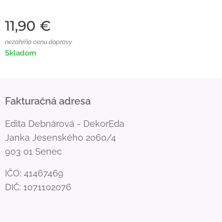
11,90
€
nezahŕňa cenu dopravy
Skladom
Fakturačná adresa
Edita Debnárová - DekorEda
Janka Jesenského 2060/4
903 01 Senec
IČO: 41467469
DIČ: 1071102076