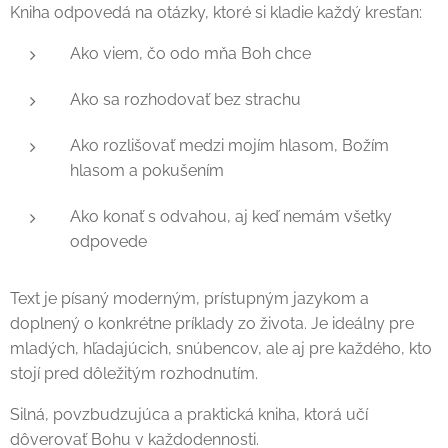
Kniha odpovedá na otázky, ktoré si kladie každý kresťan:
Ako viem, čo odo mňa Boh chce
Ako sa rozhodovať bez strachu
Ako rozlišovať medzi mojím hlasom, Božím
hlasom a pokušením
Ako konať s odvahou, aj keď nemám všetky
odpovede
Text je písaný moderným, prístupným jazykom a
doplnený o konkrétne príklady zo života. Je ideálny pre
mladých, hľadajúcich, snúbencov, ale aj pre každého, kto
stojí pred dôležitým rozhodnutím.
Silná, povzbudzujúca a praktická kniha, ktorá učí
dôverovať Bohu v každodennosti.