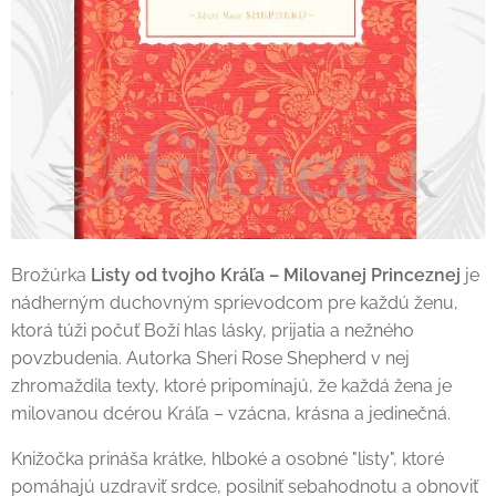
Brožúrka
Listy od tvojho Kráľa – Milovanej Princeznej
je
nádherným duchovným sprievodcom pre každú ženu,
ktorá túži počuť Boží hlas lásky, prijatia a nežného
povzbudenia. Autorka Sheri Rose Shepherd v nej
zhromaždila texty, ktoré pripomínajú, že každá žena je
milovanou dcérou Kráľa – vzácna, krásna a jedinečná.
Knižočka prináša krátke, hlboké a osobné "listy", ktoré
pomáhajú uzdraviť srdce, posilniť sebahodnotu a obnoviť