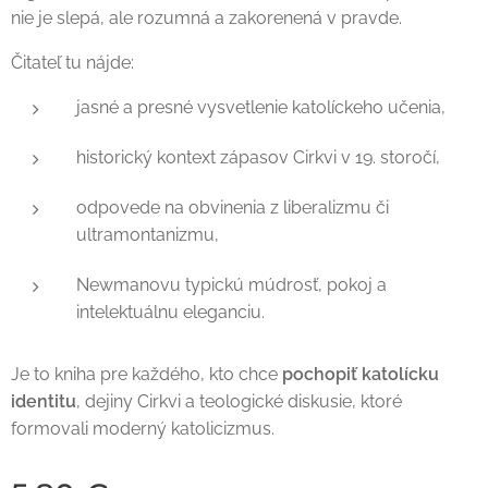
nie je slepá, ale rozumná a zakorenená v pravde.
Čitateľ tu nájde:
jasné a presné vysvetlenie katolíckeho učenia,
historický kontext zápasov Cirkvi v 19. storočí,
odpovede na obvinenia z liberalizmu či
ultramontanizmu,
Newmanovu typickú múdrosť, pokoj a
intelektuálnu eleganciu.
Je to kniha pre každého, kto chce
pochopiť katolícku
identitu
, dejiny Cirkvi a teologické diskusie, ktoré
formovali moderný katolicizmus.