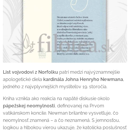
List vojvodovi z Norfolku
patrí medzi najvýznamnejšie
apologetické diela
kardinála Johna Henryho Newmana
,
jedného z najvplyvnejších mysliteľov 19. storočia.
Kniha vznikla ako reakcia na napäté diskusie okolo
pápežskej neomylnosti
, definovanej na Prvom
vatikánskom koncile. Newman brilantne vysvetľuje, čo
neomylnosť znamená – a čo neznamená. S jemnosťou,
logikou a hlbokou vierou ukazuje, že katolícka poslušnosť