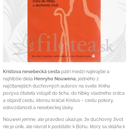
Kristova nesebecká cesta
patrí medzi najkrajšie a
najhlbšie diela
Henryho Nouwena
, jedného z
najčítanejších duchovných autorov na svete. Kniha
pozýva čitateľa vstúpiť do ticha, do hĺbky vlastného srdca
a objaviť cestu, ktorou kráčal Kristus – cestu pokory,
odovzdanosti a nesebeckej lásky.
Nouwen jemne, ale pravdivo ukazuje, že duchovný život
nie je únik, ale návrat k podstate: k Bohu, ktorý sa skláňa k