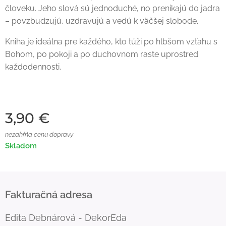
človeku. Jeho slová sú jednoduché, no prenikajú do jadra
– povzbudzujú, uzdravujú a vedú k väčšej slobode.
Kniha je ideálna pre každého, kto túži po hlbšom vzťahu s
Bohom, po pokoji a po duchovnom raste uprostred
každodennosti.
3,90
€
nezahŕňa cenu dopravy
Skladom
Fakturačná adresa
Edita Debnárová - DekorEda