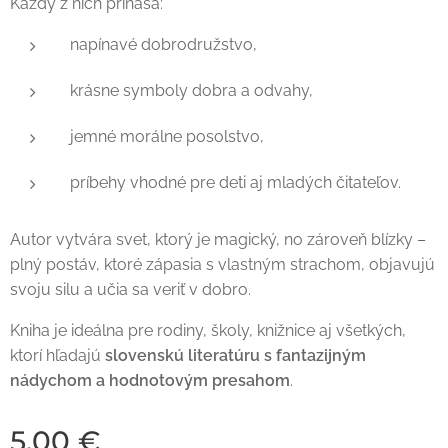
Každý z nich prináša:
napínavé dobrodružstvo,
krásne symboly dobra a odvahy,
jemné morálne posolstvo,
príbehy vhodné pre deti aj mladých čitateľov.
Autor vytvára svet, ktorý je magický, no zároveň blízky –
plný postáv, ktoré zápasia s vlastným strachom, objavujú
svoju silu a učia sa veriť v dobro.
Kniha je ideálna pre rodiny, školy, knižnice aj všetkých,
ktorí hľadajú
slovenskú literatúru s fantazijným
nádychom a hodnotovým presahom
.
5,00
€