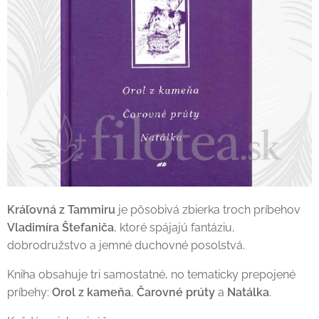
Kráľovná z Tammiru
je pôsobivá zbierka troch príbehov
Vladimíra Štefaniča
, ktoré spájajú fantáziu,
dobrodružstvo a jemné duchovné posolstvá.
Kniha obsahuje tri samostatné, no tematicky prepojené
príbehy:
Orol z kameňa
,
Čarovné prúty
a
Natálka
.