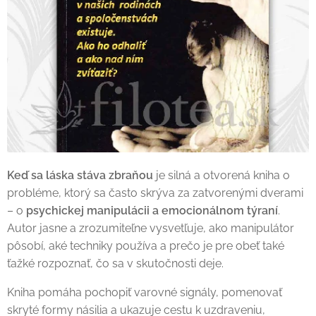
Keď sa láska stáva zbraňou
je silná a otvorená kniha o
probléme, ktorý sa často skrýva za zatvorenými dverami
– o
psychickej manipulácii a emocionálnom týraní
.
Autor jasne a zrozumiteľne vysvetľuje, ako manipulátor
pôsobí, aké techniky používa a prečo je pre obeť také
ťažké rozpoznať, čo sa v skutočnosti deje.
Kniha pomáha pochopiť varovné signály, pomenovať
skryté formy násilia a ukazuje cestu k uzdraveniu,