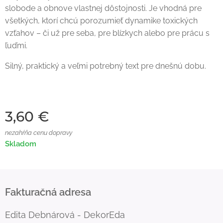
slobode a obnove vlastnej dôstojnosti. Je vhodná pre
všetkých, ktorí chcú porozumieť dynamike toxických
vzťahov – či už pre seba, pre blízkych alebo pre prácu s
ľuďmi.
Silný, praktický a veľmi potrebný text pre dnešnú dobu.
3,60
€
nezahŕňa cenu dopravy
Skladom
Fakturačná adresa
Edita Debnárová - DekorEda