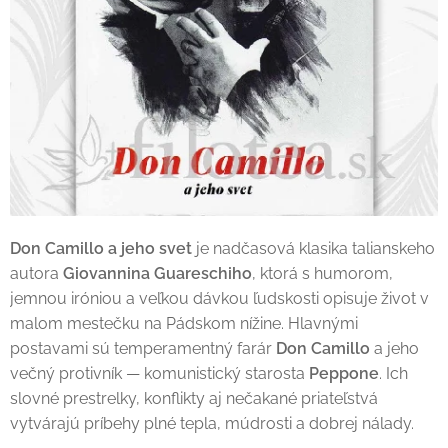
Don Camillo a jeho svet
je nadčasová klasika talianskeho
autora
Giovannina Guareschiho
, ktorá s humorom,
jemnou iróniou a veľkou dávkou ľudskosti opisuje život v
malom mestečku na Pádskom nížine. Hlavnými
postavami sú temperamentný farár
Don Camillo
a jeho
večný protivník — komunistický starosta
Peppone
. Ich
slovné prestrelky, konflikty aj nečakané priateľstvá
vytvárajú príbehy plné tepla, múdrosti a dobrej nálady.