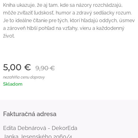
Kniha ukazuje, že aj tam, kde sa názory rozchádzajú,
môže zvíťaziť ľudskosť, humor a zdravý sedliacky rozum.
Je to ideálne čítanie pre tých, ktorí hľadajú oddych, úsmev
a zároveň hlbší pohľad na vzťahy, vieru a každodenný
život.
5,00
€
9,90
€
nezahŕňa cenu dopravy
Skladom
Fakturačná adresa
Edita Debnárová - DekorEda
Janka Jesenského 2060/4