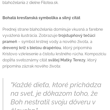
blahoželania z dielne Filotea.sk.
Bohatá kresťanská symbolika a silný citát
Prednej strane blahoželania dominuje vkusná a farebne
vyvážená ilustrácia. Zobrazuje
trojstupňový tečúci
prameň
– symbol krstnej vody a nového života, a
drevený kríž s bielou drapériou
, ktorý pripomína
Kristovo vzkriesenie a čistotu krstného rúcha. Kompozíciu
dopĺňa svetoznámy citát
svätej Matky Terezy
, ktorý
pripomína zázrak nového života:
"Každé dieťa, ktoré prichádza
na svet, je dôkazom toho, že
Boh nestratil svoju dôveru v