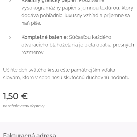
Kvalitný grafický papier:
Používame
vysokogramážny papier s jemnou textúrou, ktorý
dodáva pohľadnici luxusný vzhľad a príjemne sa
naň píše.
Kompletné balenie:
Súčasťou každého
otváracieho blahoželania je biela obálka presných
rozmerov.
Učiňte deň svätého krstu ešte pamätnejším vďaka
slovám, ktoré v sebe nesú skutočnú duchovnú hodnotu.
1,50
€
nezahŕňa cenu dopravy
Fakturačná adresa