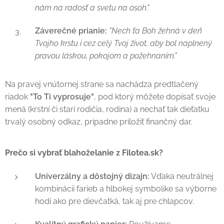
nám na radosť a svetu na osoh."
Záverečné prianie:
"Nech ťa Boh žehná v deň
Tvojho krstu i cez celý Tvoj život, aby bol naplnený
pravou láskou, pokojom a požehnaním."
Na pravej vnútornej strane sa nachádza predtlačený
riadok
"To Ti vyprosuje"
, pod ktorý môžete dopísať svoje
mená (krstní či starí rodičia, rodina) a nechať tak dieťatku
trvalý osobný odkaz, prípadne priložiť finančný dar.
Prečo si vybrať blahoželanie z Filotea.sk?
Univerzálny a dôstojný dizajn:
Vďaka neutrálnej
kombinácii farieb a hlbokej symbolike sa výborne
hodí ako pre dievčatká, tak aj pre chlapcov.