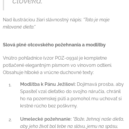
človeka."
Nad ilustráciou žiari slávnostný nápis:
"Toto je moje
milované dieťa."
Slová plné otcovského požehnania a modlitby
Vnútro pohľadnice (vzor POZ-093a) je kompletne
potlačené elegantným písmom vo vínovom odtieni.
Obsahuje hlboké a vrúcne duchovné texty:
Modlitba k Pánu Ježišovi:
Dojímavá prosba, aby
Spasiteľ vzal dieťatko do svojho náručia, chránil
ho na pozemskej púti a pomohol mu uchovať si
krstné rúcho bez poškvrny.
Umelecké požehnanie:
"Bože, žehnaj naše dieťa,
aby jeho život bol tebe na slávu, jemu na spásu,