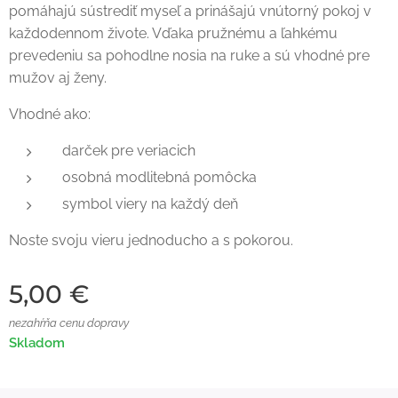
pomáhajú sústrediť myseľ a prinášajú vnútorný pokoj v
každodennom živote. Vďaka pružnému a ľahkému
prevedeniu sa pohodlne nosia na ruke a sú vhodné pre
mužov aj ženy.
Vhodné ako:
darček pre veriacich
osobná modlitebná pomôcka
symbol viery na každý deň
Noste svoju vieru jednoducho a s pokorou.
5,00
€
nezahŕňa cenu dopravy
Skladom