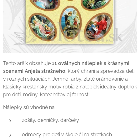
Tento aršík obsahuje
11 oválnych nálepiek s krásnymi
scénami Anjela strážneho
, ktorý chráni a sprevádza deti
v rôznych situáciách. Jemné farby, zlaté orámovanie a
klasický kresťanský motív robia z nálepiek ideálny doplnok
pre deti, rodiny, katechétov aj farnosti.
Nálepky sú vhodné na:
zošity, denníčky, darčeky
odmeny pre deti v škole či na stretkách