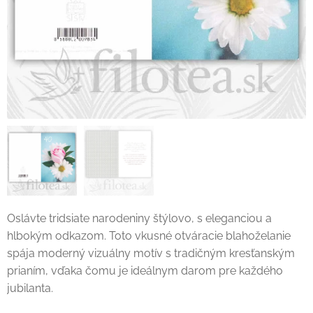
Oslávte tridsiate narodeniny štýlovo, s eleganciou a
hlbokým odkazom. Toto vkusné otváracie blahoželanie
spája moderný vizuálny motív s tradičným kresťanským
prianím, vďaka čomu je ideálnym darom pre každého
jubilanta.